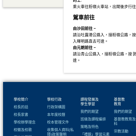
的士:
乘火車往粉嶺火車站，出閘後步行往
駕車前往
由沙田前往 –
請沿吐露港公路入，接粉嶺公路，按
入暉明路直去可達。
由元朗前往 –
請沿青山公路入，接粉嶺公路，按 
達。
學校簡介
學校行政
課程發展及
基督教
學生學習
教育
校長的話
行政架構圖
我們的期望
我們的期望
校長家書
本年度校曆
班級及課程編排
基督教教育及
學校辦學理念
校本管理文件
科
策略及特色
校徽及校歌
收集個人資料(私
宗教活動
隱)政策聲明
「禮貌」學習元素