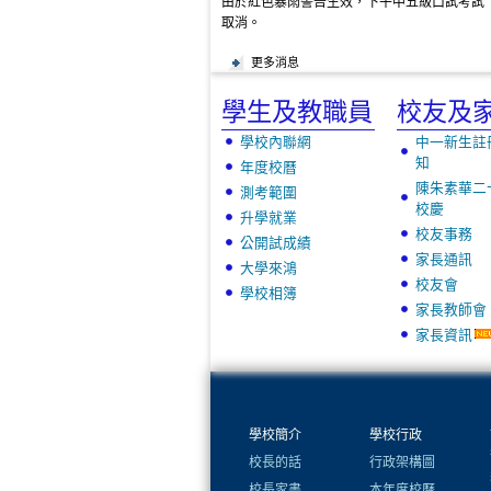
由於紅色暴雨警告生效，下午中五級口試考試
取消。
更多消息
學生及教職員
校友及
學校內聯網
中一新生註
知
年度校曆
陳朱素華二
測考範圍
校慶
升學就業
校友事務
公開試成績
家長通訊
大學來鴻
校友會
學校相簿
家長教師會
家長資訊
學校簡介
學校行政
校長的話
行政架構圖
校長家書
本年度校曆