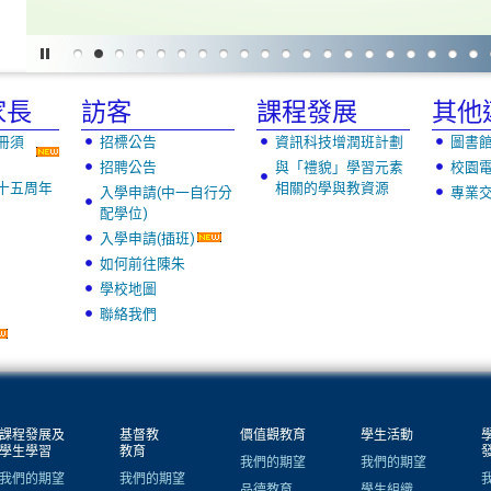
家長
訪客
課程發展
其他
冊須
招標公告
資訊科技增潤班計劃
圖書
招聘公告
與「禮貌」學習元素
校園
十五周年
相關的學與教資源
入學申請(中一自行分
專業
配學位)
入學申請(插班)
如何前往陳朱
學校地圖
聯絡我們
課程發展及
基督教
價值觀教育
學生活動
學生學習
教育
我們的期望
我們的期望
我們的期望
我們的期望
品德教育
學生組織