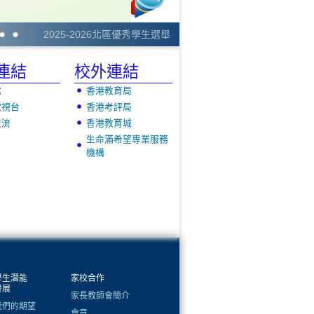
2025-2026北區優秀學生選舉
連結
校外連結
館
香港教育局
電視台
香港考評局
交流
香港教育城
生命滿希望專業服務
機構
學生潛能
家校合作
發展
家長教師會簡介
我們的期望
會章