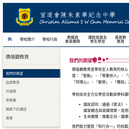
教職員
課程發展及
基督教
學校簡介
學校行政
專業團隊
學生學習
教育
價值觀教育
我們的期望
價值觀教育是學校全人教育的核心
我們的期望
度：「堅毅」、「尊重他人」、「
品德教育
「同理心」、「勤勞」、「團結」
升旗隊
學校結合全方位學習活動與學科課
考察團
國民認同：通過《憲法》、
國旗下的講話
國家觀念與家國情懷，從而
生命關懷：推動正向、健
菁華
我們致力營造「知行合一」的校園