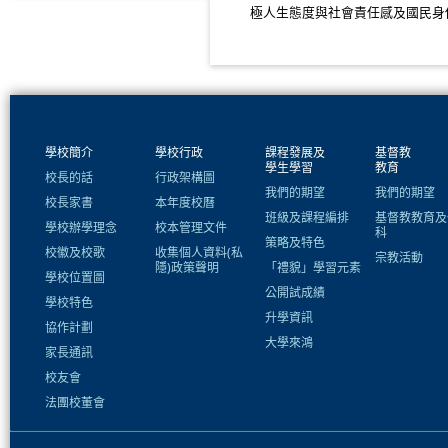
極人生態度與社會責任感及國民身
學校簡介
學校行政
課程發展及
基督教
學生學習
教育
校長的話
行政架構圖
我們的期望
我們的期望
校長家書
本年度校曆
班級及課程編排
基督教教育及
學校辦學理念
校本管理文件
科
策略及特色
校徽及校歌
收集個人資料(私
宗教活動
隱)政策聲明
「禮貌」學習元素
學校位置圖
公開試成績
學校特色
升學資訊
協作計劃
大學來鴻
家長通訊
校友會
法團校董會